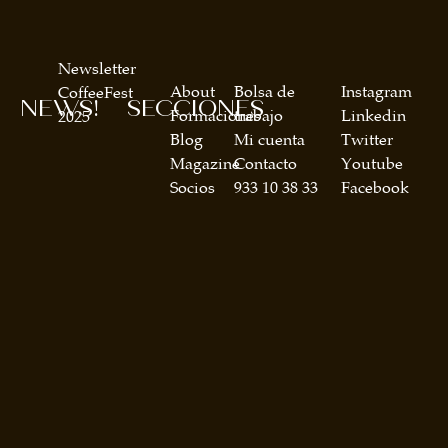
Newsletter
About
Bolsa de
Instagram
CoffeeFest
NEWS!
SECCIONES
Formaciones
trabajo
Linkedin
2025
Blog
Mi cuenta
Twitter
Magazine
Contacto
Youtube
Socios
933 10 38 33
Facebook