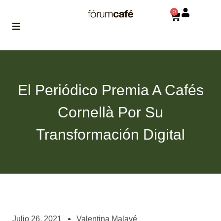
0
ABOUT
la historia
de fórum
El Periódico Premia A Cafés
BLOG
Cornellà Por Su
el blog
de fórum
es tu
Transformación Digital
brújula
MAGAZINE
no es una revista
cualquiera
ASOCIADOS
conoce a nuestros
Julio 26, 2021
Valentina Malavé