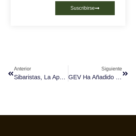
Suscribirse
Anterior
Siguiente
Sibaristas, La Apuesta De Candelas Para Potenciar El Consumo De Café En Hostelería
GEV Ha Añadido Con CREM Otra Marca De Welbilt A Su Cartera