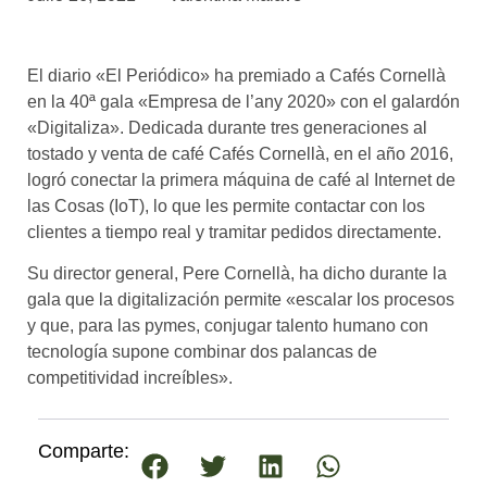
asociados
FORMACIONES
El diario «El Periódico» ha premiado a Cafés Cornellà
el café siempre tiene
algo nuevo que
en la 40ª gala «Empresa de l’any 2020» con el galardón
enseñarnos
«Digitaliza». Dedicada durante tres generaciones al
tostado y venta de café Cafés Cornellà, en el año 2016,
BOLSA DE TRABAJO
logró conectar la primera máquina de café al Internet de
¡te imaginas vivir de tu pasión
las Cosas (IoT), lo que les permite contactar con los
por el café?
clientes a tiempo real y tramitar pedidos directamente.
CONTACTO
Su director general, Pere Cornellà, ha dicho durante la
¡queremos saber
gala que la digitalización permite «escalar los procesos
de ti!
y que, para las pymes, conjugar talento humano con
tecnología supone combinar dos palancas de
competitividad increíbles».
Comparte: