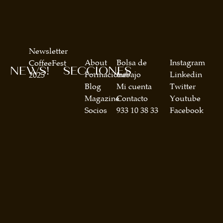
Newsletter
About
Bolsa de
Instagram
CoffeeFest
NEWS!
SECCIONES
Formaciones
trabajo
Linkedin
2025
Blog
Mi cuenta
Twitter
Magazine
Contacto
Youtube
Socios
933 10 38 33
Facebook