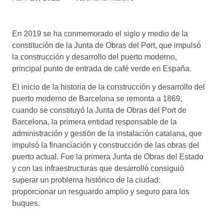
asociados
FORMACIONES
En 2019 se ha conmemorado el siglo y medio de la
el café siempre tiene
algo nuevo que
constitución de la Junta de Obras del Port, que impulsó
enseñarnos
la construcción y desarrollo del puerto moderno,
principal punto de entrada de café verde en España.
BOLSA DE TRABAJO
¡te imaginas vivir de tu pasión
El inicio de la historia de la construcción y desarrollo del
por el café?
puerto moderno de Barcelona se remonta a 1869,
cuando se constituyó la Junta de Obras del Port de
CONTACTO
Barcelona, la primera entidad responsable de la
¡queremos saber
administración y gestión de la instalación catalana, que
de ti!
impulsó la financiación y construcción de las obras del
puerto actual. Fue la primera Junta de Obras del Estado
y con las infraestructuras que desarrolló consiguió
superar un problema histórico de la ciudad:
proporcionar un resguardo amplio y seguro para los
buques.