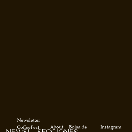
Newsletter
About
Bolsa de
Instagram
CoffeeFest
NEWS!
SECCIONES