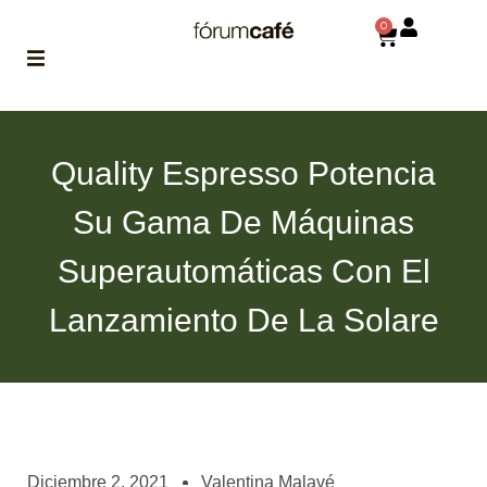
0
ABOUT
la historia
Quality Espresso Potencia
de fórum
Su Gama De Máquinas
BLOG
el blog
Superautomáticas Con El
de fórum
es tu
brújula
Lanzamiento De La Solare
MAGAZINE
no es una revista
cualquiera
ASOCIADOS
conoce a nuestros
Diciembre 2, 2021
Valentina Malavé