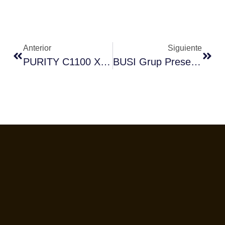
Anterior
Siguiente
PURITY C1100 XtraSafe: Doble Protección Frente Al Agua Corrosiva Para Cafeteras Y Hornos De Vapor
BUSI Grup Presenta Sus Nuevas Cápsulas Compostables Compatibles Con Nespresso®