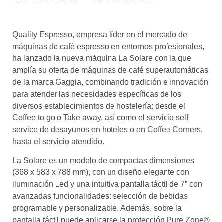
asociados
FORMACIONES
Quality Espresso, empresa líder en el mercado de
el café siempre tiene
algo nuevo que
máquinas de café espresso en entornos profesionales,
enseñarnos
ha lanzado la nueva máquina La Solare con la que
amplía su oferta de máquinas de café superautomáticas
BOLSA DE TRABAJO
de la marca Gaggia, combinando tradición e innovación
¡te imaginas vivir de tu pasión
para atender las necesidades específicas de los
por el café?
diversos establecimientos de hostelería: desde el
Coffee to go o Take away, así como el servicio self
CONTACTO
service de desayunos en hoteles o en Coffee Corners,
¡queremos saber
de ti!
hasta el servicio atendido.
La Solare es un modelo de compactas dimensiones
(368 x 583 x 788 mm), con un diseño elegante con
iluminación Led y una intuitiva pantalla táctil de 7” con
avanzadas funcionalidades: selección de bebidas
programable y personalizable. Además, sobre la
pantalla táctil puede aplicarse la protección Pure Zone®