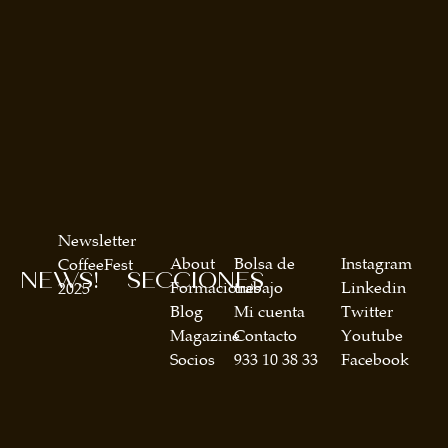
Newsletter
About
Bolsa de
Instagram
CoffeeFest
NEWS!
SECCIONES
Formaciones
trabajo
Linkedin
2025
Blog
Mi cuenta
Twitter
Magazine
Contacto
Youtube
Socios
933 10 38 33
Facebook