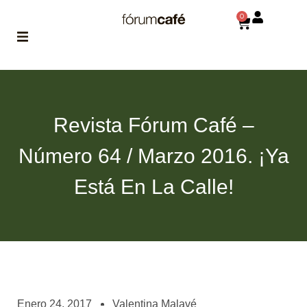
0
ABOUT
la historia
de fórum
Revista Fórum Café –
BLOG
Número 64 / Marzo 2016. ¡Ya
el blog
de fórum
es tu
Está En La Calle!
brújula
MAGAZINE
no es una revista
cualquiera
ASOCIADOS
conoce a nuestros
Enero 24, 2017
Valentina Malavé