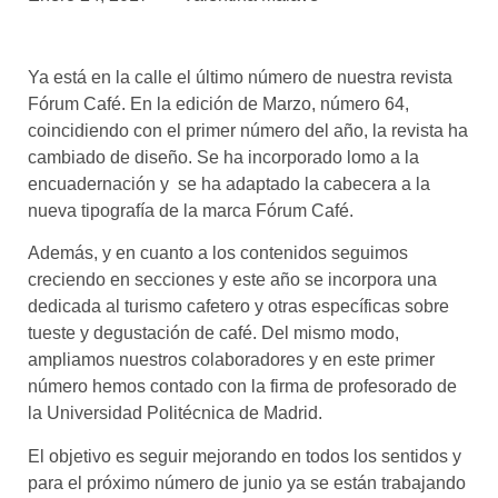
asociados
FORMACIONES
Ya está en la calle el último número de nuestra revista
el café siempre tiene
algo nuevo que
Fórum Café. En la edición de Marzo, número 64,
enseñarnos
coincidiendo con el primer número del año, la revista ha
cambiado de diseño. Se ha incorporado lomo a la
BOLSA DE TRABAJO
encuadernación y se ha adaptado la cabecera a la
¡te imaginas vivir de tu pasión
nueva tipografía de la marca Fórum Café.
por el café?
Además, y en cuanto a los contenidos seguimos
CONTACTO
creciendo en secciones y este año se incorpora una
¡queremos saber
dedicada al turismo cafetero y otras específicas sobre
de ti!
tueste y degustación de café. Del mismo modo,
ampliamos nuestros colaboradores y en este primer
número hemos contado con la firma de profesorado de
la Universidad Politécnica de Madrid.
El objetivo es seguir mejorando en todos los sentidos y
para el próximo número de junio ya se están trabajando