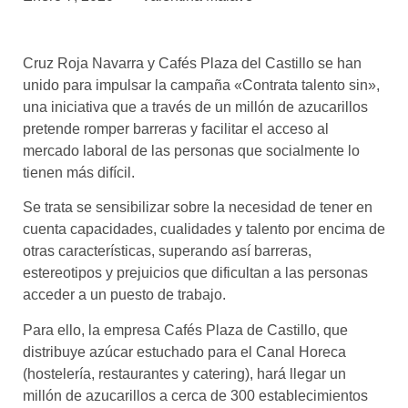
asociados
FORMACIONES
Cruz Roja Navarra y Cafés Plaza del Castillo se han
el café siempre tiene
algo nuevo que
unido para impulsar la campaña «Contrata talento sin»,
enseñarnos
una iniciativa que a través de un millón de azucarillos
pretende romper barreras y facilitar el acceso al
BOLSA DE TRABAJO
mercado laboral de las personas que socialmente lo
¡te imaginas vivir de tu pasión
tienen más difícil.
por el café?
Se trata se sensibilizar sobre la necesidad de tener en
CONTACTO
cuenta capacidades, cualidades y talento por encima de
¡queremos saber
otras características, superando así barreras,
de ti!
estereotipos y prejuicios que dificultan a las personas
acceder a un puesto de trabajo.
Para ello, la empresa Cafés Plaza de Castillo, que
distribuye azúcar estuchado para el Canal Horeca
(hostelería, restaurantes y catering), hará llegar un
millón de azucarillos a cerca de 300 establecimientos