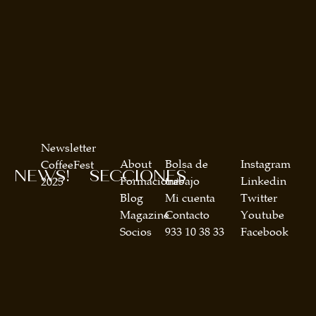
Newsletter
About
Bolsa de
Instagram
CoffeeFest
NEWS!
SECCIONES
Formaciones
trabajo
Linkedin
2025
Blog
Mi cuenta
Twitter
Magazine
Contacto
Youtube
Socios
933 10 38 33
Facebook