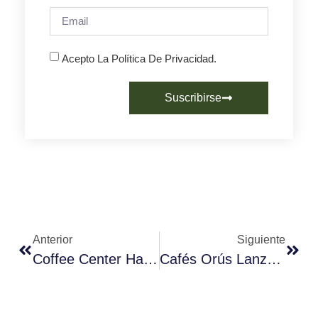
Acepto La Política De Privacidad.
Suscribirse
Anterior
Siguiente
Coffee Center Hace De La Innovación La Base De Su Negocio
Cafés Orús Lanza Cápsulas 100% Compostables Para Hacer El Café Más Sostenible