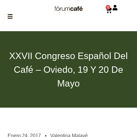
0
ABOUT
la historia
de fórum
XXVII Congreso Español Del
BLOG
Café – Oviedo, 19 Y 20 De
el blog
de fórum
es tu
Mayo
brújula
MAGAZINE
no es una revista
cualquiera
ASOCIADOS
conoce a nuestros
Enero 24, 2017
Valentina Malavé