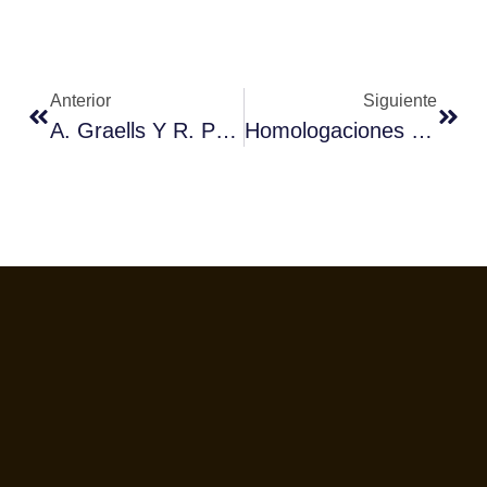
Anterior
Siguiente
A. Graells Y R. Puigdomenech De Lleida Estarán XI Campeonato De Baristas De Cataluña
Homologaciones Jueces Baristas-Canarias, Aragón Y Cantabria