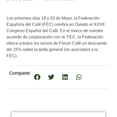
asociados
FORMACIONES
Los próximos días 19 y 20 de Mayo, la Federación
el café siempre tiene
algo nuevo que
Española del Café (FEC) celebra en Oviedo el XXVII
enseñarnos
Congreso Español del Café. En el marco de nuestro
acuerdo de colaboración con la FEC, la Federación
BOLSA DE TRABAJO
ofrece a todos los socios de Fórum Café un descuento
¡te imaginas vivir de tu pasión
del 25% sobre la tarifa general (no asociados a la
por el café?
FEC).
CONTACTO
¡queremos saber
Comparte:
de ti!