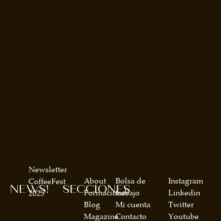
Newsletter
About
Bolsa de
Instagram
CoffeeFest
NEWS!
SECCIONES
Formaciones
trabajo
Linkedin
2025
Blog
Mi cuenta
Twitter
Magazine
Contacto
Youtube