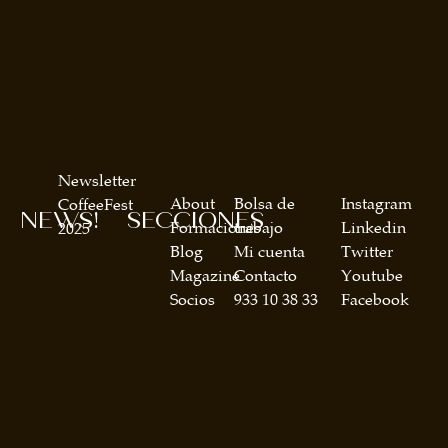
Newsletter
About
Bolsa de
Instagram
CoffeeFest
NEWS!
SECCIONES
Formaciones
trabajo
Linkedin
2025
Blog
Mi cuenta
Twitter
Magazine
Contacto
Youtube
Socios
933 10 38 33
Facebook