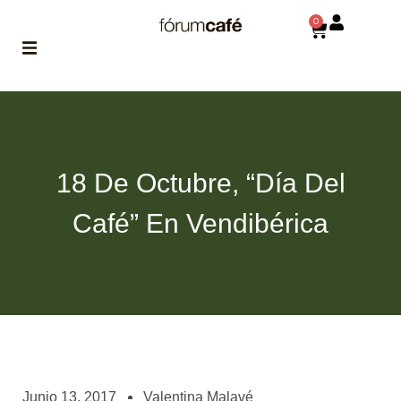
0
ABOUT
la historia
de fórum
18 De Octubre, “Día Del
BLOG
el blog
Café” En Vendibérica
de fórum
es tu
brújula
MAGAZINE
no es una revista
cualquiera
ASOCIADOS
conoce a nuestros
Junio 13, 2017
Valentina Malavé