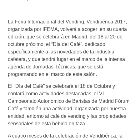
asociados
FORMACIONES
La Feria Internacional del Vending, Vendibérica 2017,
el café siempre tiene
algo nuevo que
organizada por IFEMA, volverá a acoger en su cuarta
enseñarnos
edición, que se celebrará en Madrid, del 18 al 20 de
octubre próximo, el “Día del Café”, dedicado
BOLSA DE TRABAJO
específicamente a las novedades de la industria
¡te imaginas vivir de tu pasión
cafetera, y que tendrá lugar en el marco de la intensa
por el café?
agenda de Jornadas Técnicas, que se está
programando en el marco de este salón.
CONTACTO
¡queremos saber
El “Día del Café” se celebrará el 18 de Octubre y
de ti!
contará como actividades destacadas, el VI
Campeonato Autonómico de Baristas de Madrid Fórum
Café y también una actividad, organizada por nuestra
entidad, entorno al café de vending y las propiedades
sensoriales de esta bebida en taza.
A cuatro meses de la celebración de Vendibérica, la