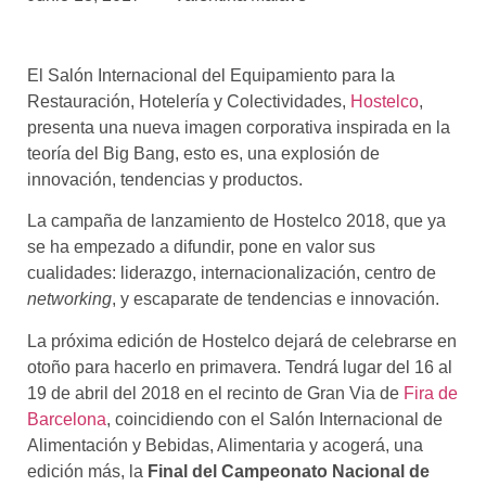
asociados
FORMACIONES
El Salón Internacional del Equipamiento para la
el café siempre tiene
algo nuevo que
Restauración, Hotelería y Colectividades,
Hostelco
,
enseñarnos
presenta una nueva imagen corporativa inspirada en la
teoría del Big Bang, esto es, una explosión de
BOLSA DE TRABAJO
innovación, tendencias y productos.
¡te imaginas vivir de tu pasión
por el café?
La campaña de lanzamiento de Hostelco 2018, que ya
se ha empezado a difundir, pone en valor sus
CONTACTO
cualidades: liderazgo, internacionalización, centro de
¡queremos saber
networking
, y escaparate de tendencias e innovación.
de ti!
La próxima edición de Hostelco dejará de celebrarse en
otoño para hacerlo en primavera. Tendrá lugar del 16 al
19 de abril del 2018 en el recinto de Gran Via de
Fira de
Barcelona
, coincidiendo con el Salón Internacional de
Alimentación y Bebidas, Alimentaria y acogerá, una
edición más, la
Final del Campeonato Nacional de