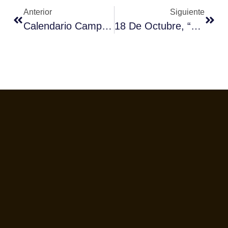
Anterior
Siguiente
Calendario Campeonatos Autonómicos De Baristas 2017
18 De Octubre, “Día Del Café” En Vendibérica