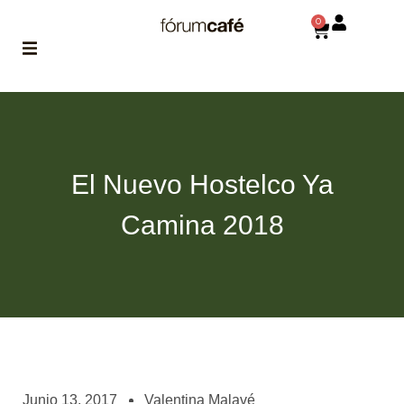
0
ABOUT
la historia
de fórum
El Nuevo Hostelco Ya
BLOG
el blog
Camina 2018
de fórum
es tu
brújula
MAGAZINE
no es una revista
cualquiera
ASOCIADOS
conoce a nuestros
Junio 13, 2017
Valentina Malavé