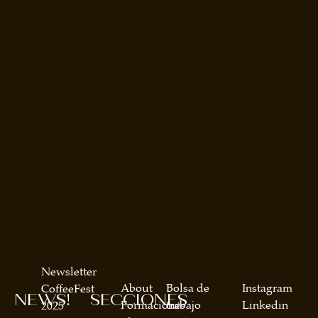
Newsletter
About
Bolsa de
Instagram
CoffeeFest
NEWS!
SECCIONES
Formaciones
trabajo
Linkedin
2025