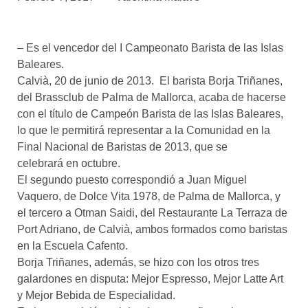
asociados
FORMACIONES
– Es el vencedor del I Campeonato Barista de las Islas
el café siempre tiene
algo nuevo que
Baleares.
enseñarnos
Calvià, 20 de junio de 2013. El barista Borja Triñanes,
del Brassclub de Palma de Mallorca, acaba de hacerse
BOLSA DE TRABAJO
con el título de Campeón Barista de las Islas Baleares,
¡te imaginas vivir de tu pasión
lo que le permitirá representar a la Comunidad en la
por el café?
Final Nacional de Baristas de 2013, que se
celebrará en octubre.
CONTACTO
El segundo puesto correspondió a Juan Miguel
¡queremos saber
de ti!
Vaquero, de Dolce Vita 1978, de Palma de Mallorca, y
el tercero a Otman Saidi, del Restaurante La Terraza de
Port Adriano, de Calvià, ambos formados como baristas
en la Escuela Cafento.
Borja Triñanes, además, se hizo con los otros tres
galardones en disputa: Mejor Espresso, Mejor Latte Art
y Mejor Bebida de Especialidad.