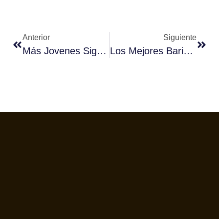
Anterior
Siguiente
Más Jovenes Siguen Formándose En Café.
Los Mejores Baristas Del Norte De España