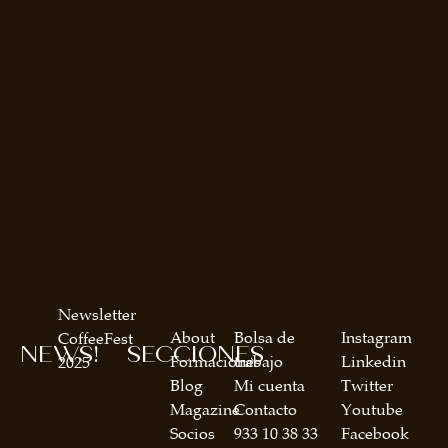
Newsletter
About
Bolsa de
Instagram
CoffeeFest
NEWS!
SECCIONES
Formaciones
trabajo
Linkedin
2025
Blog
Mi cuenta
Twitter
Magazine
Contacto
Youtube
Socios
933 10 38 33
Facebook