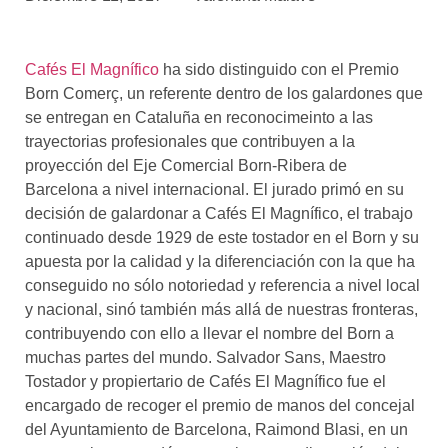
asociados
FORMACIONES
Cafés El Magnífico
ha sido distinguido con el Premio
el café siempre tiene
algo nuevo que
Born Comerç, un referente dentro de los galardones que
enseñarnos
se entregan en Cataluña en reconocimeinto a las
trayectorias profesionales que contribuyen a la
BOLSA DE TRABAJO
proyección del Eje Comercial Born-Ribera de
¡te imaginas vivir de tu pasión
Barcelona a nivel internacional. El jurado primó en su
por el café?
decisión de galardonar a Cafés El Magnífico, el trabajo
continuado desde 1929 de este tostador en el Born y su
CONTACTO
apuesta por la calidad y la diferenciación con la que ha
¡queremos saber
de ti!
conseguido no sólo notoriedad y referencia a nivel local
y nacional, sinó también más allá de nuestras fronteras,
contribuyendo con ello a llevar el nombre del Born a
muchas partes del mundo. Salvador Sans, Maestro
Tostador y propiertario de Cafés El Magnífico fue el
encargado de recoger el premio de manos del concejal
del Ayuntamiento de Barcelona, Raimond Blasi, en un