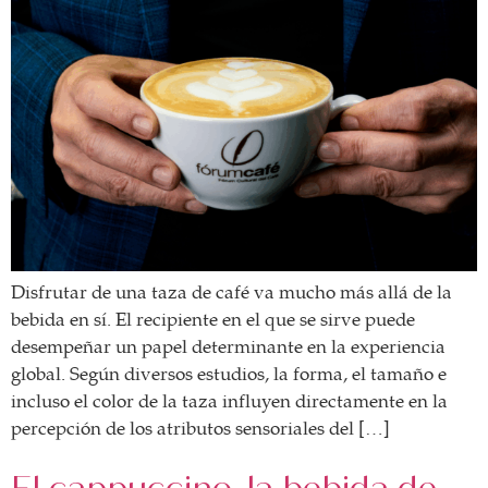
asociados
FORMACIONES
el café siempre tiene
algo nuevo que
enseñarnos
BOLSA DE TRABAJO
¡te imaginas vivir de tu pasión
por el café?
CONTACTO
¡queremos saber
Disfrutar de una taza de café va mucho más allá de la
de ti!
bebida en sí. El recipiente en el que se sirve puede
desempeñar un papel determinante en la experiencia
global. Según diversos estudios, la forma, el tamaño e
incluso el color de la taza influyen directamente en la
percepción de los atributos sensoriales del […]