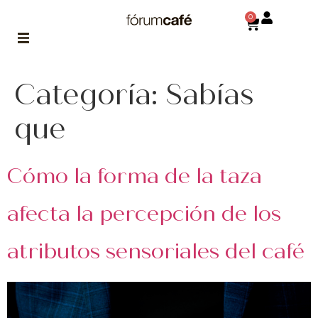
0
Categoría:
ABOUT
Sabías
la historia
de fórum
que
BLOG
el blog
Cómo la forma de la taza
de fórum
es tu
brújula
afecta la percepción de los
MAGAZINE
atributos sensoriales del café
no es una revista
cualquiera
ASOCIADOS
conoce a nuestros