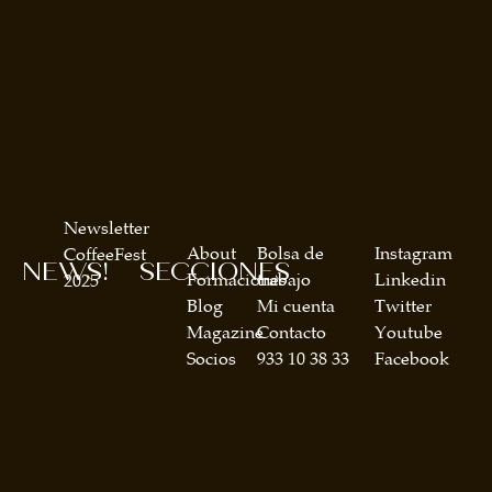
Newsletter
About
Bolsa de
Instagram
CoffeeFest
NEWS!
SECCIONES
Formaciones
trabajo
Linkedin
2025
Blog
Mi cuenta
Twitter
Magazine
Contacto
Youtube
Socios
933 10 38 33
Facebook