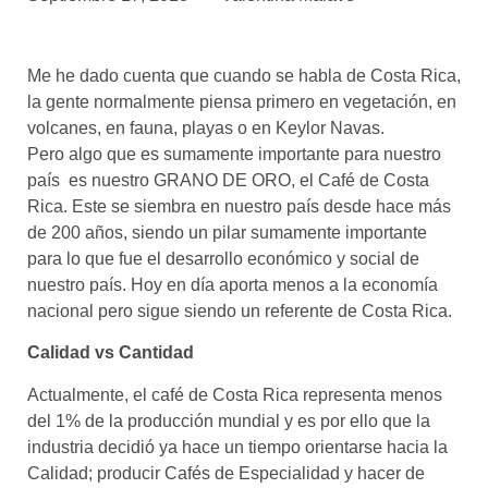
asociados
FORMACIONES
Me he dado cuenta que cuando se habla de Costa Rica,
el café siempre tiene
algo nuevo que
la gente normalmente piensa primero en vegetación, en
enseñarnos
volcanes, en fauna, playas o en Keylor Navas.
Pero algo que es sumamente importante para nuestro
BOLSA DE TRABAJO
país es nuestro GRANO DE ORO, el Café de Costa
¡te imaginas vivir de tu pasión
Rica. Este se siembra en nuestro país desde hace más
por el café?
de 200 años, siendo un pilar sumamente importante
para lo que fue el desarrollo económico y social de
CONTACTO
nuestro país. Hoy en día aporta menos a la economía
¡queremos saber
de ti!
nacional pero sigue siendo un referente de Costa Rica.
Calidad vs Cantidad
Actualmente, el café de Costa Rica representa menos
del 1% de la producción mundial y es por ello que la
industria decidió ya hace un tiempo orientarse hacia la
Calidad; producir Cafés de Especialidad y hacer de