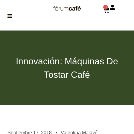
0
ABOUT
la historia
de fórum
Innovación: Máquinas De
BLOG
el blog
Tostar Café
de fórum
es tu
brújula
MAGAZINE
no es una revista
cualquiera
ASOCIADOS
conoce a nuestros
Septiembre 17, 2018
Valentina Malavé