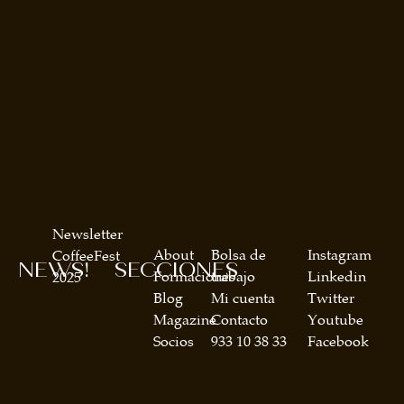
Newsletter
About
Bolsa de
Instagram
CoffeeFest
NEWS!
SECCIONES
Formaciones
trabajo
Linkedin
2025
Blog
Mi cuenta
Twitter
Magazine
Contacto
Youtube
Socios
933 10 38 33
Facebook