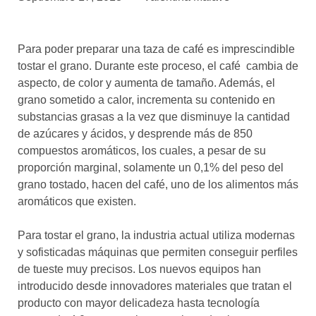
asociados
FORMACIONES
Para poder preparar una taza de café es imprescindible
el café siempre tiene
algo nuevo que
tostar el grano. Durante este proceso, el café cambia de
enseñarnos
aspecto, de color y aumenta de tamaño. Además, el
grano sometido a calor, incrementa su contenido en
BOLSA DE TRABAJO
substancias grasas a la vez que disminuye la cantidad
¡te imaginas vivir de tu pasión
de azúcares y ácidos, y desprende más de 850
por el café?
compuestos aromáticos, los cuales, a pesar de su
proporción marginal, solamente un 0,1% del peso del
CONTACTO
grano tostado, hacen del café, uno de los alimentos más
¡queremos saber
de ti!
aromáticos que existen.
Para tostar el grano, la industria actual utiliza modernas
y sofisticadas máquinas que permiten conseguir perfiles
de tueste muy precisos. Los nuevos equipos han
introducido desde innovadores materiales que tratan el
producto con mayor delicadeza hasta tecnología