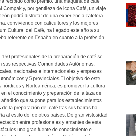
ha recibido como premio, una máquina de café
l Compak y, por gentileza de Icona Café, un viaje
peón podrá disfrutar de una experiencia cafetera
ona, conviviendo con caficultores y los mejores
rum Cultural del Café, ha llegado este año a su
ba referente en España en cuanto a la profesión
e 150 profesionales de la preparación de café se
l en sus respectivas Comunidades Autónomas,
cales, nacionales e internacionales y empresas
tonómicos y 5 provinciales.El objetivo de este
s nórdicos y Norteamérica, es promover la cultura
o en el conocimiento y preparación de la taza de
or añadido que supone para los establecimientos
s de la preparación del café tras sus barras ha
 al estilo del de otros países. De gran vistosidad
pectación entre profesionales y amantes de esta
táculos una gran fuente de conocimiento e