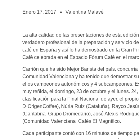
BOLSA DE TRABAJO
¡te imaginas vivir de tu pasión por el café?
Enero 17, 2017
Valentina Malavé
CONTACTO
¡queremos saber de ti!
La alta calidad de las presentaciones de esta edición
verdadero profesional de la preparación y servicio de
café en España y así lo ha demostrado en la Gran F
Café celebrada en el Espacio Fórum Café en el marc
Carrión que ha sido Mejor Barista del país, concurr
Comunidad Valenciana y ha tenido que demostrar sus 
ellos campeones autonómicos y 4 subcampeones. Esto
muy reñida, el domingo, 23 de octubre y el lunes. 24
clasificación para la Final Nacional de ayer, el prop
D·OrigenCoffee), Núria Ruiz (Cataluña), Rayco Jesú
(Cantabria  Grupo Dromedario), José Alexis Rodrigue
(Comunidad Valenciana  Cafés El Magnífico.
Cada participante contó con 16 minutos de tiempo p