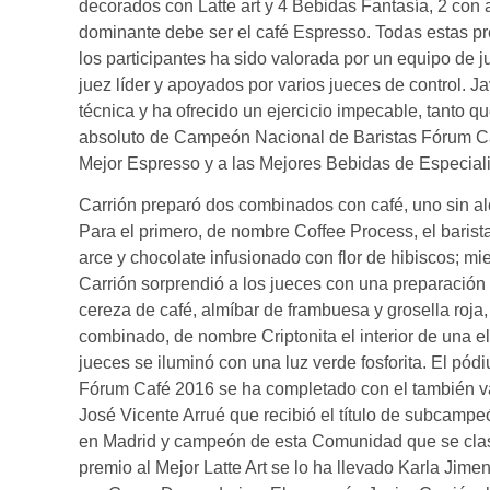
decorados con Latte art y 4 Bebidas Fantasía, 2 con a
dominante debe ser el café Espresso. Todas estas pr
los participantes ha sido valorada por un equipo de 
juez líder y apoyados por varios jueces de control. 
técnica y ha ofrecido un ejercicio impecable, tanto qu
absoluto de Campeón Nacional de Baristas Fórum Café
Mejor Espresso y a las Mejores Bebidas de Especial
Carrión preparó dos combinados con café, uno sin alc
Para el primero, de nombre Coffee Process, el barist
arce y chocolate infusionado con flor de hibiscos; m
Carrión sorprendió a los jueces con una preparación
cereza de café, almíbar de frambuesa y grosella roja, 
combinado, de nombre Criptonita el interior de una
jueces se iluminó con una luz verde fosforita. El p
Fórum Café 2016 se ha completado con el también 
José Vicente Arrué que recibió el título de subcamp
en Madrid y campeón de esta Comunidad que se clasi
premio al Mejor Latte Art se lo ha llevado Karla Ji