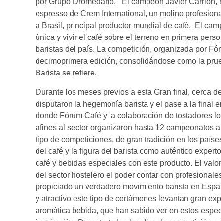
por Grupo Dromedario. El campeón Javier Carrión, 
espresso de Crem International, un molino profesiona
a Brasil, principal productor mundial de café. El cam
única y vivir el café sobre el terreno en primera pers
baristas del país. La competición, organizada por Fó
decimoprimera edición, consolidándose como la prue
Barista se refiere.
Durante los meses previos a esta Gran final, cerca d
disputaron la hegemonía barista y el pase a la fina
donde Fórum Café y la colaboración de tostadores lo
afines al sector organizaron hasta 12 campeonatos au
tipo de competiciones, de gran tradición en los paíse
del café y la figura del barista como auténtico expert
café y bebidas especiales con este producto. El val
del sector hostelero el poder contar con profesionale
propiciado un verdadero movimiento barista en España
y atractivo este tipo de certámenes levantan gran ex
aromática bebida, que han sabido ver en estos espec