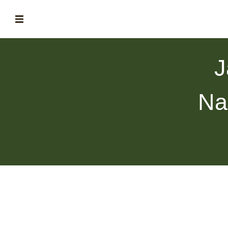
ABOUT
J
la historia de fórum
BLOG
Na
el blog de fórum es tu brújula
MAGAZINE
no es una revista cualquiera
ASOCIADOS
conoce a nuestros asociados
FORMACIONES
el café siempre tiene algo nuevo que enseñarnos