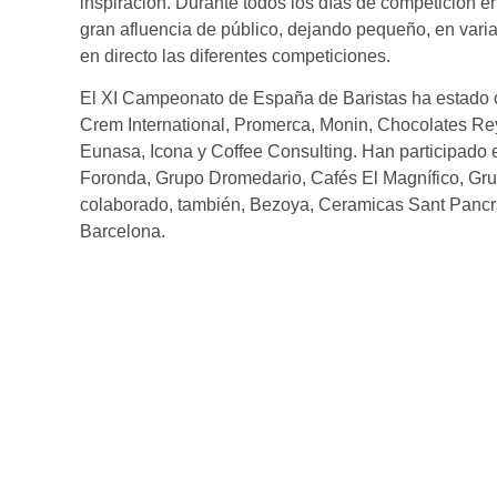
inspiración. Durante todos los días de competición e
gran afluencia de público, dejando pequeño, en vari
en directo las diferentes competiciones.
El XI Campeonato de España de Baristas ha estado o
Crem International, Promerca, Monin, Chocolates Rey
Eunasa, Icona y Coffee Consulting. Han participado 
Foronda, Grupo Dromedario, Cafés El Magnífico, Gr
colaborado, también, Bezoya, Ceramicas Sant Pancraç
Barcelona.