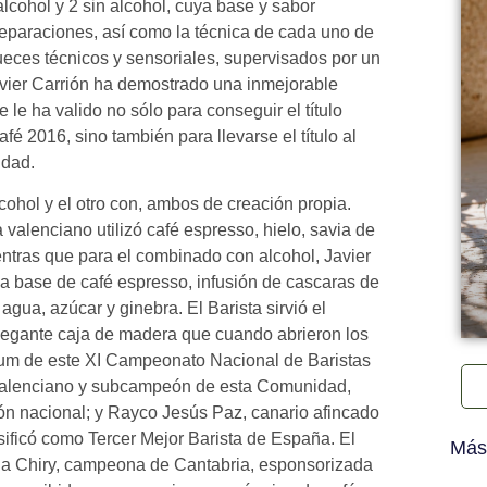
lcohol y 2 sin alcohol, cuya base y sabor
eparaciones, así como la técnica de cada uno de
jueces técnicos y sensoriales, supervisados por un
Javier Carrión ha demostrado una inmejorable
e le ha valido no sólo para conseguir el título
 2016, sino también para llevarse el título al
idad.
ohol y el otro con, ambos de creación propia.
a valenciano utilizó café espresso, hielo, savia de
ientras que para el combinado con alcohol, Javier
 a base de café espresso, infusión de cascaras de
agua, azúcar y ginebra. El Barista sirvió el
 elegante caja de madera que cuando abrieron los
ódium de este XI Campeonato Nacional de Baristas
valenciano y subcampeón de esta Comunidad,
eón nacional; y Rayco Jesús Paz, canario afincado
ficó como Tercer Mejor Barista de España. El
Más
mena Chiry, campeona de Cantabria, esponsorizada