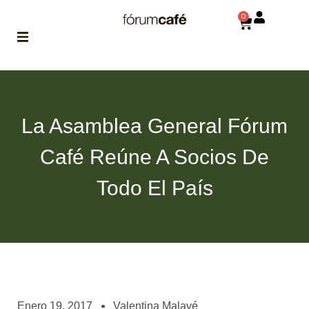
0
ABOUT
la historia
de fórum
La Asamblea General Fórum
BLOG
Café Reúne A Socios De
el blog
de fórum
es tu
Todo El País
brújula
MAGAZINE
no es una revista
cualquiera
ASOCIADOS
conoce a nuestros
Enero 19, 2017
Valentina Malavé