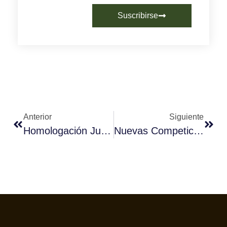
Suscribirse
Anterior
Siguiente
Homologación Jueces Baristas En Zaragoza, 29 Y 30 De Septiembre
Nuevas Competiciones De Cata, Aeropress Y Coctelería Con Café