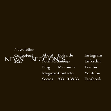
Newsletter
About
Bolsa de
Instagram
CoffeeFest
NEWS!
SECCIONES
Formaciones
trabajo
Linkedin
2025
Blog
Mi cuenta
Twitter
Magazine
Contacto
Youtube
Socios
933 10 38 33
Facebook