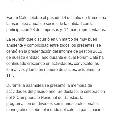
asociados
FORMACIONES
Fórum Café celebró el pasado 14 de Julio en Barcelona
el café siempre tiene
algo nuevo que
la asamblea anual de socios de la entidad con la
enseñarnos
participación 28 de empresas y 14 más, representadas.
BOLSA DE TRABAJO
La reunión que discurrió en un marco de muy buen
¡te imaginas vivir de tu pasión
ambiente y complicidad entre todos los presentes, se
por el café?
centró en la presentación del informe de gestión 2015
de nuestra entidad, año durante el cual Fórum Café ha
CONTACTO
continuado creciendo en actividades, convocatorias
¡queremos saber
formativas y también número de socios, actualmente
de ti!
114.
Durante la asamblea se presentó la memoria de
actividades del pasado año. Se destacó, la celebración
del X Campeonato Nacional de Baristas, la
programación de diversos seminarios profesionales
monográficos sobre el mundo del café; la participación