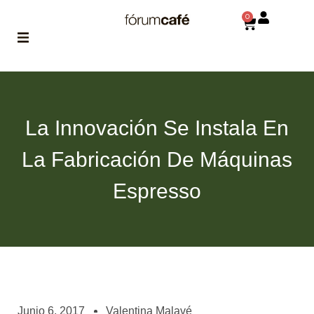
0
ABOUT
la historia
de fórum
La Innovación Se Instala En
BLOG
La Fabricación De Máquinas
el blog
de fórum
es tu
Espresso
brújula
MAGAZINE
no es una revista
cualquiera
ASOCIADOS
conoce a nuestros
Junio 6, 2017
Valentina Malavé