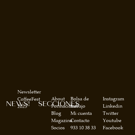
Newsletter
About
Bolsa de
Instagram
CoffeeFest
NEWS!
SECCIONES
Formaciones
trabajo
Linkedin
2025
Blog
Mi cuenta
Twitter
Magazine
Contacto
Youtube
Socios
933 10 38 33
Facebook