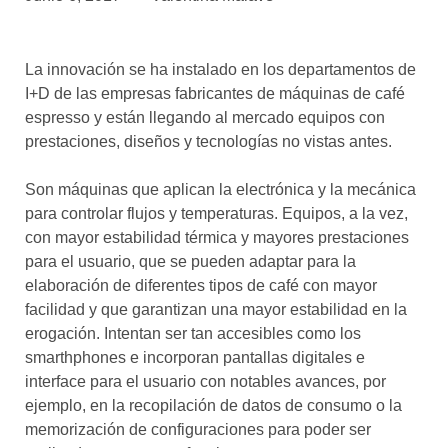
asociados
FORMACIONES
La innovación se ha instalado en los departamentos de
el café siempre tiene
algo nuevo que
I+D de las empresas fabricantes de máquinas de café
enseñarnos
espresso y están llegando al mercado equipos con
prestaciones, diseños y tecnologías no vistas antes.
BOLSA DE TRABAJO
¡te imaginas vivir de tu pasión
Son máquinas que aplican la electrónica y la mecánica
por el café?
para controlar flujos y temperaturas. Equipos, a la vez,
con mayor estabilidad térmica y mayores prestaciones
CONTACTO
para el usuario, que se pueden adaptar para la
¡queremos saber
de ti!
elaboración de diferentes tipos de café con mayor
facilidad y que garantizan una mayor estabilidad en la
erogación. Intentan ser tan accesibles como los
smarthphones e incorporan pantallas digitales e
interface para el usuario con notables avances, por
ejemplo, en la recopilación de datos de consumo o la
memorización de configuraciones para poder ser