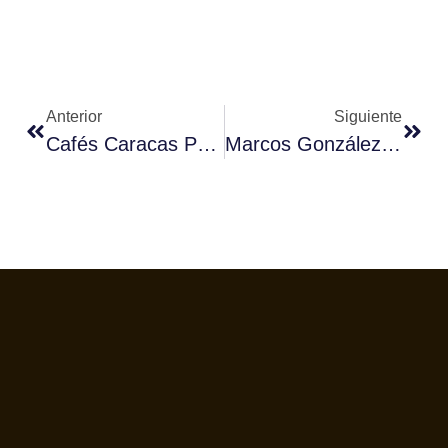
Anterior
Siguiente
Cafés Caracas Presenta La Colección De Tazas «Caracas Barcelona»
Marcos González Colabora En La 35ª Marcha Solidaria ASPANAEX/DELIKIA En Vigo