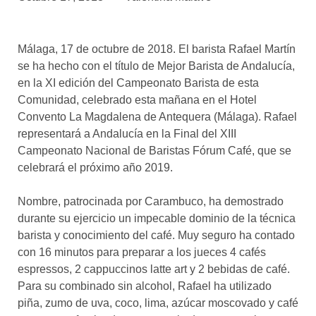
asociados
FORMACIONES
Málaga, 17 de octubre de 2018. El barista Rafael Martín
el café siempre tiene
algo nuevo que
se ha hecho con el título de Mejor Barista de Andalucía,
enseñarnos
en la XI edición del Campeonato Barista de esta
Comunidad, celebrado esta mañana en el Hotel
BOLSA DE TRABAJO
Convento La Magdalena de Antequera (Málaga). Rafael
¡te imaginas vivir de tu pasión
representará a Andalucía en la Final del XIII
por el café?
Campeonato Nacional de Baristas Fórum Café, que se
celebrará el próximo año 2019.
CONTACTO
¡queremos saber
de ti!
Nombre, patrocinada por Carambuco, ha demostrado
durante su ejercicio un impecable dominio de la técnica
barista y conocimiento del café. Muy seguro ha contado
con 16 minutos para preparar a los jueces 4 cafés
espressos, 2 cappuccinos latte art y 2 bebidas de café.
Para su combinado sin alcohol, Rafael ha utilizado
piña, zumo de uva, coco, lima, azúcar moscovado y café