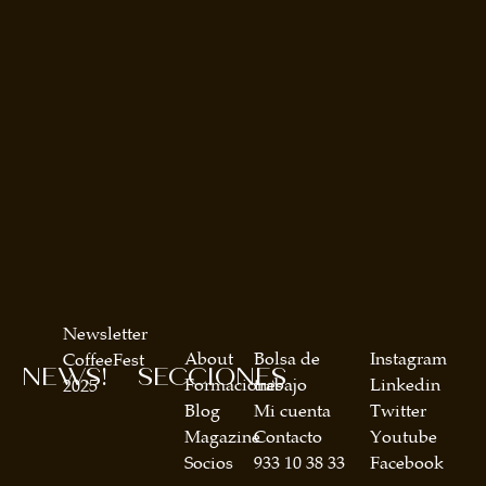
Newsletter
About
Bolsa de
Instagram
CoffeeFest
NEWS!
SECCIONES
Formaciones
trabajo
Linkedin
2025
Blog
Mi cuenta
Twitter
Magazine
Contacto
Youtube
Socios
933 10 38 33
Facebook