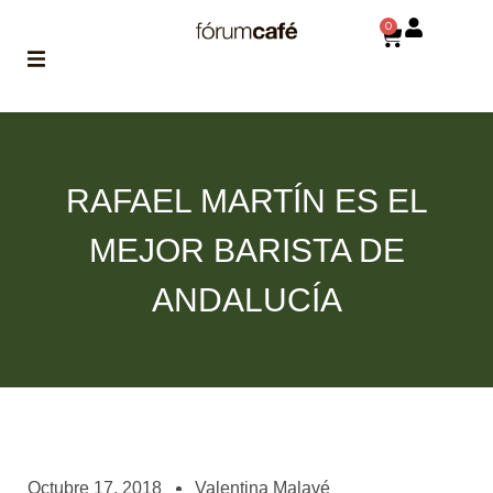
0
ABOUT
la historia
de fórum
RAFAEL MARTÍN ES EL
BLOG
MEJOR BARISTA DE
el blog
de fórum
es tu
ANDALUCÍA
brújula
MAGAZINE
no es una revista
cualquiera
ASOCIADOS
conoce a nuestros
Octubre 17, 2018
Valentina Malavé