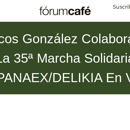
Suscrí
cos González Colabor
La 35ª Marcha Solidari
PANAEX/DELIKIA En V