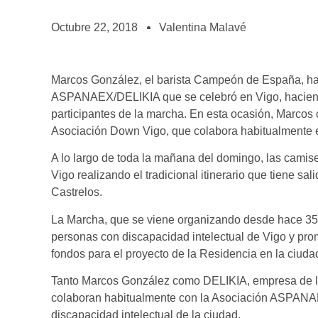
BOLSA DE TRABAJO
¡te imaginas vivir de tu pasión por el café?
Octubre 22, 2018
Valentina Malavé
CONTACTO
¡queremos saber de ti!
Marcos González, el barista Campeón de España, ha 
ASPANAEX/DELIKIA que se celebró en Vigo, haciendo 
participantes de la marcha. En esta ocasión, Marcos
Asociación Down Vigo, que colabora habitualmente e
A lo largo de toda la mañana del domingo, las camiset
Vigo realizando el tradicional itinerario que tiene sal
Castrelos.
La Marcha, que se viene organizando desde hace 35 a
personas con discapacidad intelectual de Vigo y prom
fondos para el proyecto de la Residencia en la ciudad
Tanto Marcos González como DELIKIA, empresa de la 
colaboran habitualmente con la Asociación ASPANAEX
discapacidad intelectual de la ciudad.