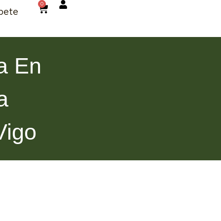
0
bete
a En
a
igo