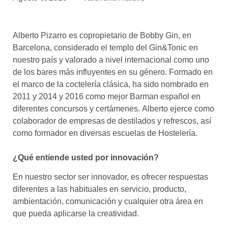
asociados
FORMACIONES
Alberto Pizarro es copropietario de Bobby Gin, en
el café siempre tiene
algo nuevo que
Barcelona, considerado el templo del Gin&Tonic en
enseñarnos
nuestro país y valorado a nivel internacional como uno
de los bares más influyentes en su género. Formado en
BOLSA DE TRABAJO
el marco de la coctelería clásica, ha sido nombrado en
¡te imaginas vivir de tu pasión
2011 y 2014 y 2016 como mejor Barman español en
por el café?
diferentes concursos y certámenes. Alberto ejerce como
colaborador de empresas de destilados y refrescos, así
CONTACTO
como formador en diversas escuelas de Hostelería.
¡queremos saber
de ti!
¿Qué entiende usted por innovación?
En nuestro sector ser innovador, es ofrecer respuestas
diferentes a las habituales en servicio, producto,
ambientación, comunicación y cualquier otra área en
que pueda aplicarse la creatividad.