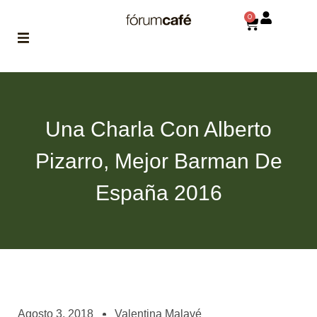
0
ABOUT
la historia
de fórum
Una Charla Con Alberto
BLOG
Pizarro, Mejor Barman De
el blog
de fórum
es tu
España 2016
brújula
MAGAZINE
no es una revista
cualquiera
ASOCIADOS
conoce a nuestros
Agosto 3, 2018
Valentina Malavé