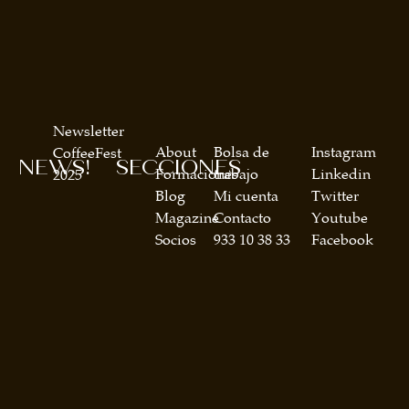
Newsletter
About
Bolsa de
Instagram
CoffeeFest
NEWS!
SECCIONES
Formaciones
trabajo
Linkedin
2025
Blog
Mi cuenta
Twitter
Magazine
Contacto
Youtube
Socios
933 10 38 33
Facebook