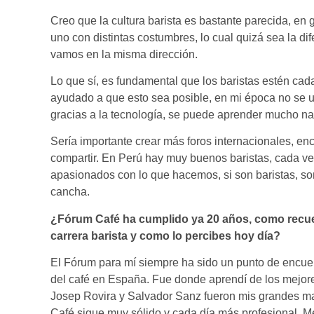
Creo que la cultura barista es bastante parecida, en
uno con distintas costumbres, lo cual quizá sea la di
vamos en la misma dirección.
Lo que sí, es fundamental que los baristas estén ca
ayudado a que esto sea posible, en mi época no se 
gracias a la tecnología, se puede aprender mucho n
Sería importante crear más foros internacionales, en
compartir. En Perú hay muy buenos baristas, cada 
apasionados con lo que hacemos, si son baristas, son
cancha.
¿Fórum Café ha cumplido ya 20 años, como recuer
carrera barista y como lo percibes hoy día?
El Fórum para mí siempre ha sido un punto de encue
del café en España. Fue donde aprendí de los mejore
Josep Rovira y Salvador Sanz fueron mis grandes ma
Café sigue muy sólido y cada día más profesional. M