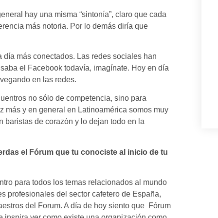
 general hay una misma “sintonía”, claro que cada
ferencia más notoria. Por lo demás diría que
da día más conectados. Las redes sociales han
usaba el Facebook todavía, imagínate. Hoy en día
avegando en las redes.
cuentros no sólo de competencia, sino para
vez más y en general en Latinoamérica somos muy
 baristas de corazón y lo dejan todo en la
das el Fórum que tu conociste al inicio de tu
ntro para todos los temas relacionados al mundo
s profesionales del sector cafetero de España,
estros del Forum. A día de hoy siento que Fórum
e inspira ver como existe una organización como