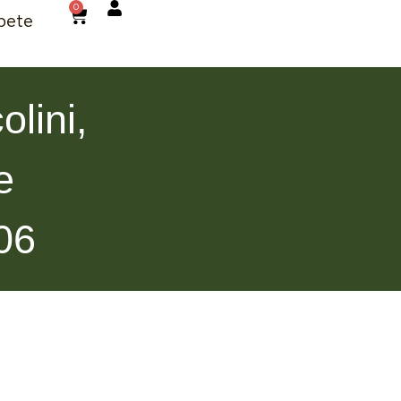
0
bete
lini,
e
06