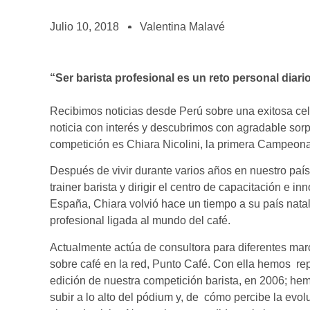
BOLSA DE TRABAJO
¡te imaginas vivir de tu pasión por el café?
Julio 10, 2018
Valentina Malavé
CONTACTO
¡queremos saber de ti!
“Ser barista profesional es un reto personal diari
Recibimos noticias desde Perú sobre una exitosa ce
noticia con interés y descubrimos con agradable sor
competición es Chiara Nicolini, la primera Campeon
Después de vivir durante varios años en nuestro paí
trainer barista y dirigir el centro de capacitación e 
España, Chiara volvió hace un tiempo a su país nata
profesional ligada al mundo del café.
Actualmente actúa de consultora para diferentes marc
sobre café en la red, Punto Café. Con ella hemos re
edición de nuestra competición barista, en 2006; he
subir a lo alto del pódium y, de cómo percibe la evol