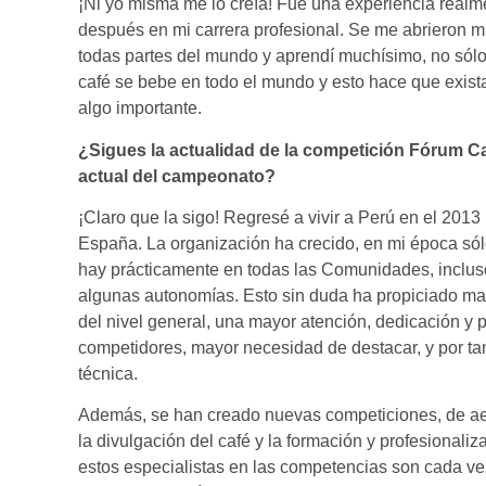
¡Ni yo misma me lo creía! Fue una experiencia realm
después en mi carrera profesional. Se me abrieron mu
todas partes del mundo y aprendí muchísimo, no sólo
café se bebe en todo el mundo y esto hace que exista
algo importante.
¿Sigues la actualidad de la competición Fórum Ca
actual del campeonato?
¡Claro que la sigo! Regresé a vivir a Perú en el 20
España. La organización ha crecido, en mi época s
hay prácticamente en todas las Comunidades, incluso
algunas autonomías. Esto sin duda ha propiciado may
del nivel general, una mayor atención, dedicación y p
competidores, mayor necesidad de destacar, y por t
técnica.
Además, se han creado nuevas competiciones, de aer
la divulgación del café y la formación y profesionaliz
estos especialistas en las competencias son cada vez