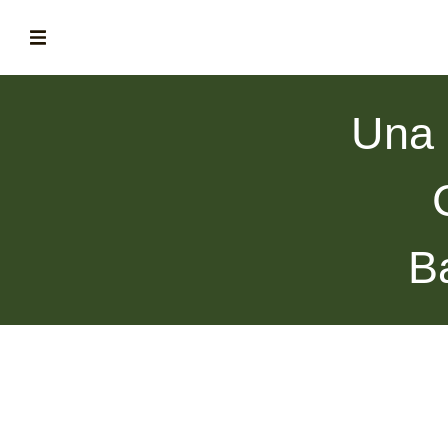
ABOUT
Una 
la historia de fórum
BLOG
el blog de fórum es tu brújula
MAGAZINE
B
no es una revista cualquiera
ASOCIADOS
conoce a nuestros asociados
FORMACIONES
el café siempre tiene algo nuevo que enseñarnos