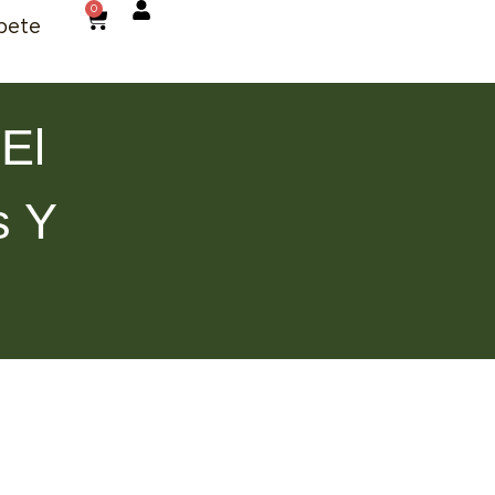
0
bete
 El
s Y