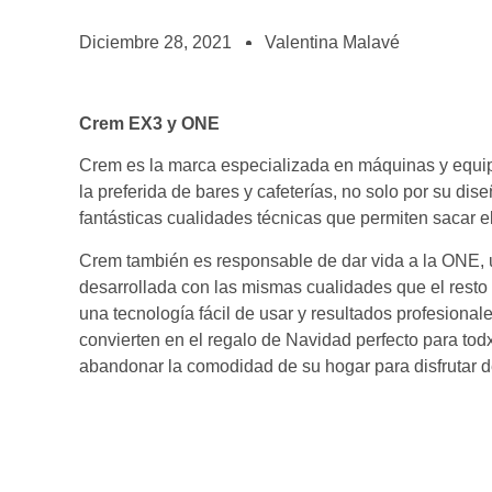
BOLSA DE TRABAJO
¡te imaginas vivir de tu pasión por el café?
Diciembre 28, 2021
Valentina Malavé
CONTACTO
¡queremos saber de ti!
Crem EX3 y ONE
Crem es la marca especializada en máquinas y equi
la preferida de bares y cafeterías, no solo por su di
fantásticas cualidades técnicas que permiten sacar e
Crem también es responsable de dar vida a la ONE,
desarrollada con las mismas cualidades que el resto
una tecnología fácil de usar y resultados profesional
convierten en el regalo de Navidad perfecto para to
abandonar la comodidad de su hogar para disfrutar d