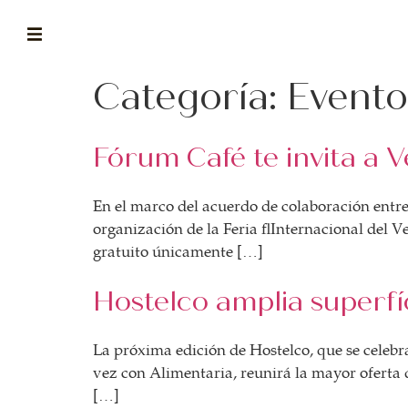
Categoría:
Evento
ABOUT
la historia de fórum
Fórum Café te invita a 
BLOG
el blog de fórum es tu brújula
En el marco del acuerdo de colaboración entre
MAGAZINE
organización de la Feria Internacional del Ve
no es una revista cualquiera
gratuito únicamente […]
ASOCIADOS
Hostelco amplia superf
conoce a nuestros asociados
FORMACIONES
La próxima edición de Hostelco, que se celebra
el café siempre tiene algo nuevo que enseñarnos
vez con Alimentaria, reunirá la mayor oferta d
[…]