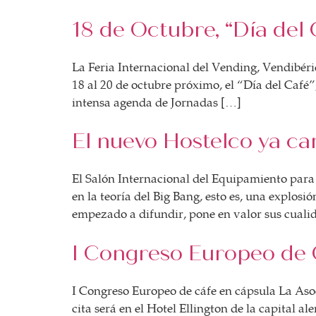
BOLSA DE TRABAJO
18 de Octubre, “Día del
¡te imaginas vivir de tu pasión por el café?
CONTACTO
La Feria Internacional del Vending, Vendibér
¡queremos saber de ti!
18 al 20 de octubre próximo, el “Día del Café”
intensa agenda de Jornadas […]
El nuevo Hostelco ya c
El Salón Internacional del Equipamiento para
en la teoría del Big Bang, esto es, una explo
empezado a difundir, pone en valor sus cualid
I Congreso Europeo de 
I Congreso Europeo de cáfe en cápsula La Aso
cita será en el Hotel Ellington de la capital a