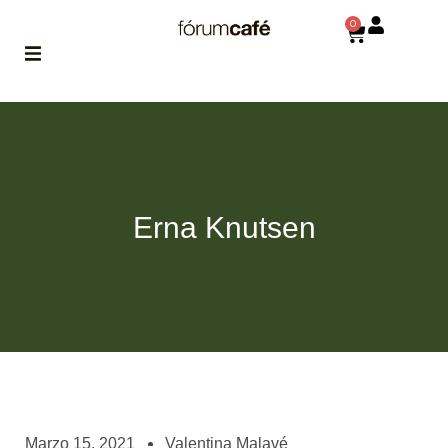
0
ABOUT
la historia
de fórum
BLOG
Erna Knutsen
el blog
de fórum
es tu
brújula
MAGAZINE
no es una revista
cualquiera
ASOCIADOS
conoce a nuestros
Marzo 15, 2021
Valentina Malavé