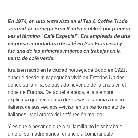
asociados
FORMACIONES
En 1974, en una entrevista en el Tea & Coffee Trade
el café siempre tiene
algo nuevo que
Journal, la noruega Erna Knutsen utilizó por primera
enseñarnos
vez el término “Café Especial”. Era empleada de una
empresa importadora de café en San Francisco y
BOLSA DE TRABAJO
fue una de las primeras mujeres en trabajar en la
¡te imaginas vivir de tu pasión
venta de café verde.
por el café?
Knutsen nació en la ciudad noruega de Bodø en 1921,
CONTACTO
aunque desde muy pequeña vivió en Estados Unidos,
¡queremos saber
donde su familia se trasladó huyendo de la crisis en el
de ti!
norte de Europa. De aquella época, ella siempre
explicaba que recordaba dos cosas, el aroma a cocina
italiana de sus vecinos –vivían en un barrio repleto de
italianos– y el aroma del café recién molido.
Y es que a pesar de que a su familia no le sobraba el
dinero, su madre nunca renunció a comprar café