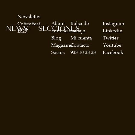
Newsletter
About
Bolsa de
Instagram
CoffeeFest
NEWS!
SECCIONES
Formaciones
trabajo
Linkedin
2025
Blog
Mi cuenta
Twitter
Magazine
Contacto
Youtube
Socios
933 10 38 33
Facebook