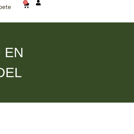
0
bete
 EN
DEL