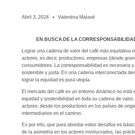
BOLSA DE TRABAJO
¡te imaginas vivir de tu pasión por el café?
Abril 3, 2024
Valentina Malavé
CONTACTO
¡queremos saber de ti!
EN BUSCA DE LA CORRESPONSABILIDAD
Lograr una cadena de valor del café más equitativa 
actores, es decir, productores, empresas (desde gr
consumidores. La corresponsabilidad es necesaria y 
sostenible y justa. En una cadena interconectada desd
lograr la equidad es pura utopía.
El mercado del café es un entorno dinámico no está 
equidad y sostenibilidad en toda su cadena de valor,
actores, desde los productores en los países de orig
intermediarios en el camino.
Es por ello, que para abordar estos desafíos es básic
de la asimetría en los actores involucrados, las prác